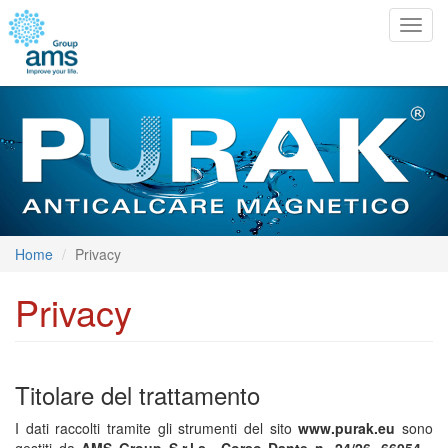
Togg
navig
Home
Privacy
Privacy
Titolare del trattamento
I dati raccolti tramite gli strumenti del sito
www.purak.eu
sono