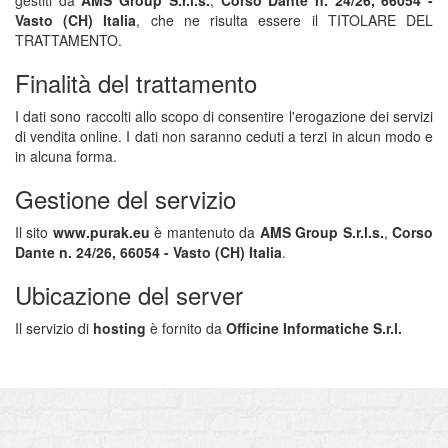
gestiti da
AMS Group S.r.l.s.
,
Corso Dante n. 24/26, 66054 -
Vasto (CH) Italia
, che ne risulta essere il TITOLARE DEL
TRATTAMENTO.
Finalità del trattamento
I dati sono raccolti allo scopo di consentire l'erogazione dei servizi
di vendita online. I dati non saranno ceduti a terzi in alcun modo e
in alcuna forma.
Gestione del servizio
Il sito
www.purak.eu
è mantenuto da
AMS Group S.r.l.s.
,
Corso
Dante n. 24/26, 66054 - Vasto (CH) Italia
.
Ubicazione del server
Il servizio di
hosting
è fornito da
Officine Informatiche S.r.l.